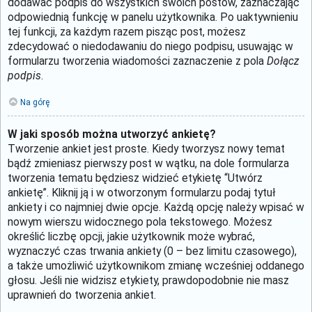
dodawać podpis do wszystkich swoich postów, zaznaczając
odpowiednią funkcję w panelu użytkownika. Po uaktywnieniu
tej funkcji, za każdym razem pisząc post, możesz
zdecydować o niedodawaniu do niego podpisu, usuwając w
formularzu tworzenia wiadomości zaznaczenie z pola
Dołącz
podpis
.
Na górę
W jaki sposób można utworzyć ankietę?
Tworzenie ankiet jest proste. Kiedy tworzysz nowy temat
bądź zmieniasz pierwszy post w wątku, na dole formularza
tworzenia tematu będziesz widzieć etykietę “Utwórz
ankietę”. Kliknij ją i w otworzonym formularzu podaj tytuł
ankiety i co najmniej dwie opcje. Każdą opcję należy wpisać w
nowym wierszu widocznego pola tekstowego. Możesz
określić liczbę opcji, jakie użytkownik może wybrać,
wyznaczyć czas trwania ankiety (0 – bez limitu czasowego),
a także umożliwić użytkownikom zmianę wcześniej oddanego
głosu. Jeśli nie widzisz etykiety, prawdopodobnie nie masz
uprawnień do tworzenia ankiet.