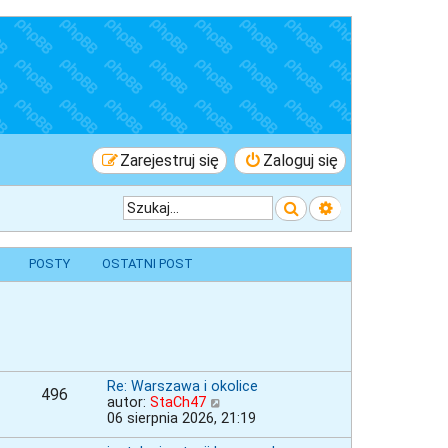
Zarejestruj się
Zaloguj się
Szukaj
Wyszukiwanie 
POSTY
OSTATNI POST
Re: Warszawa i okolice
496
W
autor:
StaCh47
y
06 sierpnia 2026, 21:19
ś