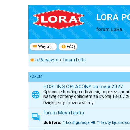
LORA P
forum LoRa
Więcej…
FAQ
LoRa.waw.pl
forum LoRa
FORUM
HOSTING OPŁACONY do maja 2027
Opłacenie hostingu odbyło się poprzez ano
Nazwę domeny opłaciłem za kwotę 134,07 zł. 
Dziękujemy i pozdrawiamy !
forum MeshTastic
Subfora:
konfiguracja 📲
,
testy łączności