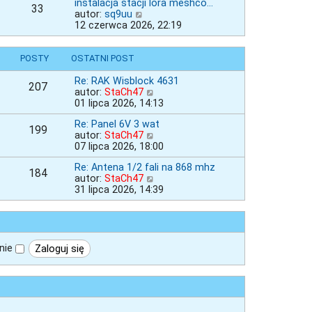
w
instalacja stacji lora meshco…
33
i
W
autor:
sq9uu
e
y
12 czerwca 2026, 22:19
t
ś
l
w
n
i
POSTY
OSTATNI POST
a
e
j
t
Re: RAK Wisblock 4631
207
n
l
W
autor:
StaCh47
o
n
y
01 lipca 2026, 14:13
w
a
ś
s
Re: Panel 6V 3 wat
j
w
199
z
W
autor:
StaCh47
n
i
y
y
07 lipca 2026, 18:00
o
e
p
ś
w
t
Re: Antena 1/2 fali na 868 mhz
o
w
s
l
184
W
autor:
StaCh47
s
i
z
n
y
31 lipca 2026, 14:39
t
e
y
a
ś
t
p
j
w
l
o
n
i
n
s
o
e
a
t
w
t
j
s
nie
l
n
z
n
o
y
a
w
p
j
s
o
n
z
s
o