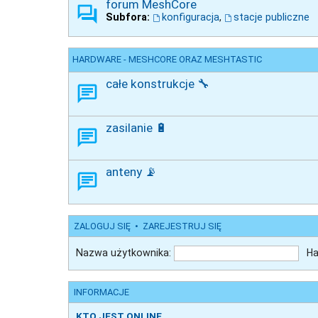
forum MeshCore
Subfora:
konfiguracja
,
stacje publiczne
HARDWARE - MESHCORE ORAZ MESHTASTIC
całe konstrukcje 🔧
zasilanie 🔋
anteny 📡
ZALOGUJ SIĘ
•
ZAREJESTRUJ SIĘ
Nazwa użytkownika:
Ha
INFORMACJE
KTO JEST ONLINE