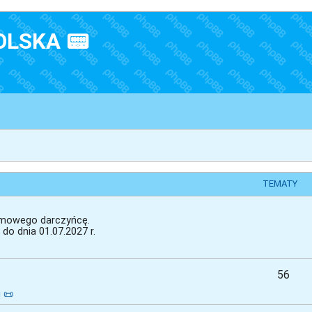
OLSKA 📟
TEMATY
nimowego darczyńcę.
do dnia 01.07.2027 r.
56
 📜