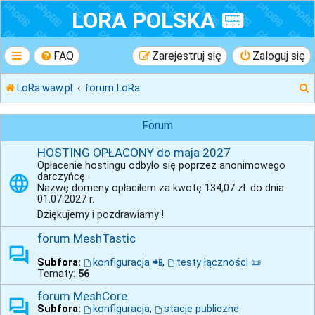
LORA POLSKA 📟
FAQ
Zarejestruj się
Zaloguj się
LoRa.waw.pl
forum LoRa
Forum
HOSTING OPŁACONY do maja 2027
k
Opłacenie hostingu odbyło się poprzez anonimowego
darczyńcę.
Nazwę domeny opłaciłem za kwotę 134,07 zł. do dnia
j
01.07.2027 r.
Dziękujemy i pozdrawiamy !
forum MeshTastic
Subfora:
konfiguracja 📲
,
testy łączności 📜
Tematy:
56
forum MeshCore
Subfora:
konfiguracja
,
stacje publiczne