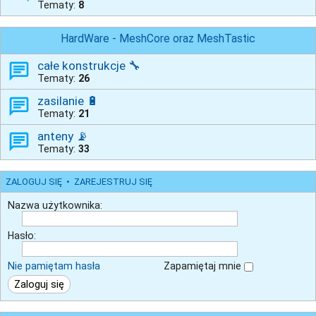
Tematy:
8
HardWare - MeshCore oraz MeshTastic
całe konstrukcje 🔧
Tematy:
26
zasilanie 🔋
Tematy:
21
anteny 📡
Tematy:
33
ZALOGUJ SIĘ
•
ZAREJESTRUJ SIĘ
Nazwa użytkownika:
Hasło:
Nie pamiętam hasła
Zapamiętaj mnie