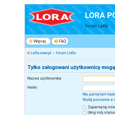
LORA P
forum LoRa
Więcej…
FAQ
LoRa.waw.pl
forum LoRa
Tylko zalogowani użytkownicy mogą
Nazwa użytkownika:
Hasło:
Nie pamiętam hasł
Wyślij ponownie e-
Zapamiętaj mni
Ukryj mój status