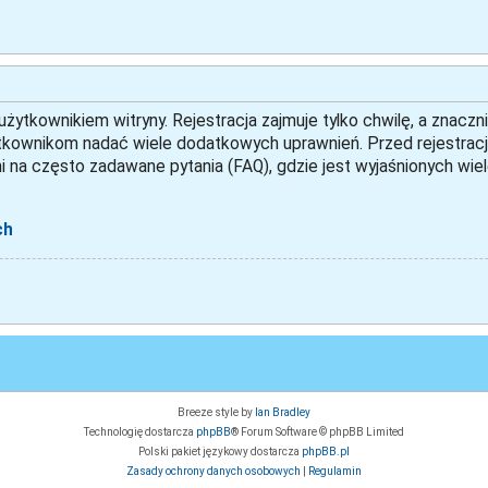
ytkownikiem witryny. Rejestracja zajmuje tylko chwilę, a znaczni
tkownikom nadać wiele dodatkowych uprawnień. Przed rejestracj
 na często zadawane pytania (FAQ), gdzie jest wyjaśnionych w
ch
Breeze style by
Ian Bradley
Technologię dostarcza
phpBB
® Forum Software © phpBB Limited
Polski pakiet językowy dostarcza
phpBB.pl
Zasady ochrony danych osobowych
|
Regulamin