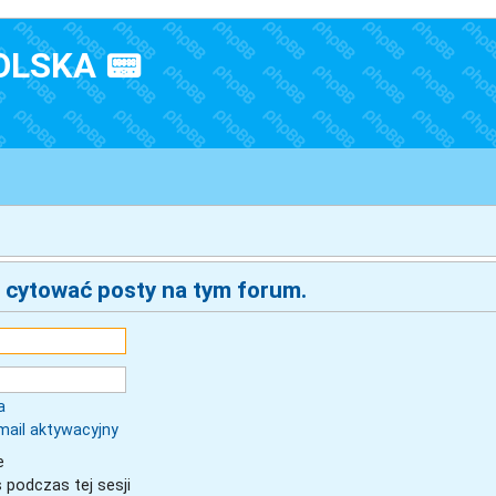
OLSKA 📟
 cytować posty na tym forum.
a
mail aktywacyjny
e
 podczas tej sesji