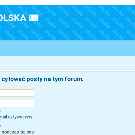
OLSKA 📟
 cytować posty na tym forum.
a
mail aktywacyjny
e
 podczas tej sesji