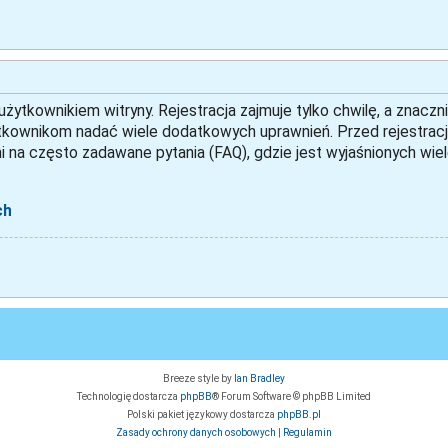
ytkownikiem witryny. Rejestracja zajmuje tylko chwilę, a znaczni
tkownikom nadać wiele dodatkowych uprawnień. Przed rejestracj
 na często zadawane pytania (FAQ), gdzie jest wyjaśnionych w
ch
Breeze style by
Ian Bradley
Technologię dostarcza
phpBB
® Forum Software © phpBB Limited
Polski pakiet językowy dostarcza
phpBB.pl
Zasady ochrony danych osobowych
|
Regulamin