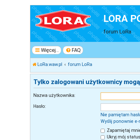
LORA P
forum LoRa
Więcej…
FAQ
LoRa.waw.pl
forum LoRa
Tylko zalogowani użytkownicy mogą
Nazwa użytkownika:
Hasło:
Nie pamiętam hasł
Wyślij ponownie e-
Zapamiętaj mni
Ukryj mój status