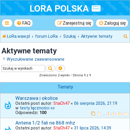
LORA POLSKA 📟
FAQ
Zarejestruj się
Zaloguj się
LoRa.waw.pl
forum LoRa
Szukaj
Aktywne tematy
Aktywne tematy
Wyszukiwanie zaawansowane
k
Szukaj
Wyszukiwanie zaawansowane
Znaleziono 2 wyniki • Strona
1
z
1
j
Tematy
Warszawa i okolice
Ostatni post autor:
StaCh47
«
06 sierpnia 2026, 21:19
w
testy łączności 📜
Odpowiedzi:
100
1
8
9
10
11
…
Antena 1/2 fali na 868 mhz
Ostatni post autor:
StaCh47
«
31 lipca 2026, 14:39