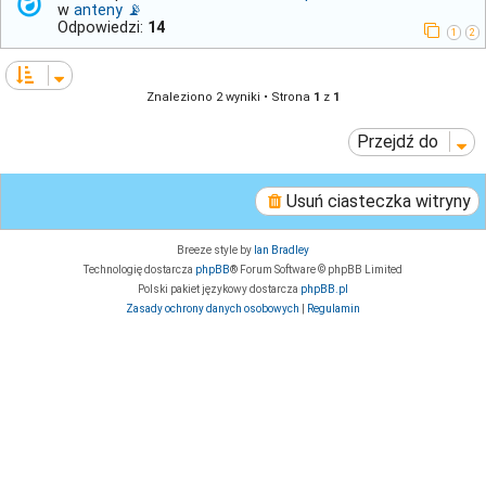
w
anteny 📡
Odpowiedzi:
14
1
2
Znaleziono 2 wyniki • Strona
1
z
1
Przejdź do
Usuń ciasteczka witryny
Breeze style by
Ian Bradley
Technologię dostarcza
phpBB
® Forum Software © phpBB Limited
Polski pakiet językowy dostarcza
phpBB.pl
Zasady ochrony danych osobowych
|
Regulamin