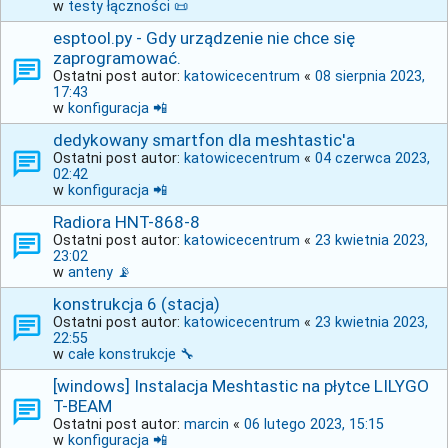
w
testy łączności 📜
esptool.py - Gdy urządzenie nie chce się
zaprogramować.
Ostatni post autor:
katowicecentrum
«
08 sierpnia 2023,
17:43
w
konfiguracja 📲
dedykowany smartfon dla meshtastic'a
Ostatni post autor:
katowicecentrum
«
04 czerwca 2023,
02:42
w
konfiguracja 📲
Radiora HNT-868-8
Ostatni post autor:
katowicecentrum
«
23 kwietnia 2023,
23:02
w
anteny 📡
konstrukcja 6 (stacja)
Ostatni post autor:
katowicecentrum
«
23 kwietnia 2023,
22:55
w
całe konstrukcje 🔧
[windows] Instalacja Meshtastic na płytce LILYGO
T-BEAM
Ostatni post autor:
marcin
«
06 lutego 2023, 15:15
w
konfiguracja 📲