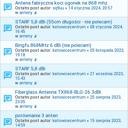
Antena fabryczna koci ogonek na 868 mhz
Ostatni post autor:
sq9uu
«
14 stycznia 2024, 20:57
w
anteny 📡
STARF 5,8 dBi (55cm długości - nie polecam)
Ostatni post autor:
katowicecentrum
«
08 stycznia 2024,
16:45
w
anteny 📡
Bingfu 868MHz 6 dBi (nie polecam)
Ostatni post autor:
katowicecentrum
«
05 listopada 2023,
19:18
w
anteny 📡
STARF 5,8 dBi
Ostatni post autor:
katowicecentrum
«
21 września 2023,
15:43
w
anteny 📡
Fiberglass Antenna TX868-BLG-26 3dBi
Ostatni post autor:
katowicecentrum
«
25 sierpnia 2023,
23:05
w
anteny 📡
porównanie 3 anten
Ostatni post autor:
katowicecentrum
«
15 sierpnia 2023,
14:59