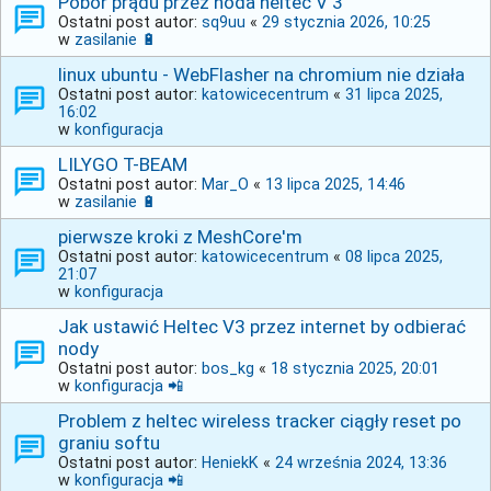
Pobór prądu przez noda heltec V 3
Ostatni post autor:
sq9uu
«
29 stycznia 2026, 10:25
w
zasilanie 🔋
linux ubuntu - WebFlasher na chromium nie działa
Ostatni post autor:
katowicecentrum
«
31 lipca 2025,
16:02
w
konfiguracja
LILYGO T-BEAM
Ostatni post autor:
Mar_O
«
13 lipca 2025, 14:46
w
zasilanie 🔋
pierwsze kroki z MeshCore'm
Ostatni post autor:
katowicecentrum
«
08 lipca 2025,
21:07
w
konfiguracja
Jak ustawić Heltec V3 przez internet by odbierać
nody
Ostatni post autor:
bos_kg
«
18 stycznia 2025, 20:01
w
konfiguracja 📲
Problem z heltec wireless tracker ciągły reset po
graniu softu
Ostatni post autor:
HeniekK
«
24 września 2024, 13:36
w
konfiguracja 📲