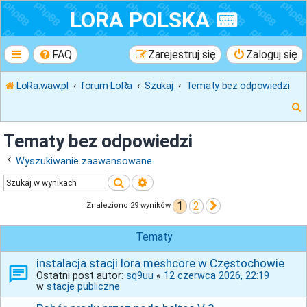
LORA POLSKA 📟
FAQ
Zarejestruj się
Zaloguj się
LoRa.waw.pl
forum LoRa
Szukaj
Tematy bez odpowiedzi
Tematy bez odpowiedzi
Wyszukiwanie zaawansowane
k
Szukaj
Wyszukiwanie zaawansowane
1
2
Następna
Znaleziono 29 wyników
j
Tematy
instalacja stacji lora meshcore w Częstochowie
Ostatni post autor:
sq9uu
«
12 czerwca 2026, 22:19
w
stacje publiczne