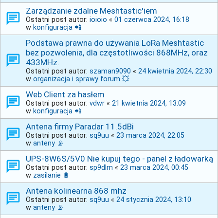
Zarządzanie zdalne Meshtastic'iem
Ostatni post autor:
ioioio
«
01 czerwca 2024, 16:18
w
konfiguracja 📲
Podstawa prawna do używania LoRa Meshtastic
bez pozwolenia, dla częstotliwości 868MHz, oraz
433MHz.
Ostatni post autor:
szaman9090
«
24 kwietnia 2024, 22:30
w
organizacja i sprawy forum 💥
Web Client za hasłem
Ostatni post autor:
vdwr
«
21 kwietnia 2024, 13:09
w
konfiguracja 📲
Antena firmy Paradar 11.5dBi
Ostatni post autor:
sq9uu
«
23 marca 2024, 22:05
w
anteny 📡
UPS-8W6S/5V0 Nie kupuj tego - panel z ładowarką
Ostatni post autor:
sp9dlm
«
23 marca 2024, 00:45
w
zasilanie 🔋
Antena kolinearna 868 mhz
Ostatni post autor:
sq9uu
«
24 stycznia 2024, 13:10
w
anteny 📡