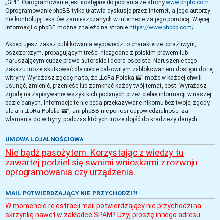
„GPL”. Oprogramowanie jest dostępne do pobrania ze strony
www.phpbb.com
.
Oprogramowanie phpBB tylko ułatwia dyskusje przez internet, a jego autorzy
nie kontrolują tekstów zamieszczanych w internecie za jego pomocą. Więcej
informacji o phpBB można znaleźć na stronie
https://www.phpbb.com/
.
Akceptujesz zakaz publikowania wypowiedzi o charakterze obraźliwym,
oszczerczym, propagującym treści niezgodne z polskim prawem lub
naruszającym cudze prawa autorskie i dobra osobiste. Naruszenie tego
zakazu może skutkować dla ciebie całkowitym zablokowaniem dostępu do tej
witryny. Wyrażasz zgodę na to, że „LoRa Polska 📟” może w każdej chwili
usunąć, zmienić, przenieść lub zamknąć każdy twój temat, post. Wyrażasz
zgodę na zapisywanie wszystkich podanych przez ciebie informacji w naszej
bazie danych. Informacje te nie będą przekazywane nikomu bez twojej zgody,
ale ani „LoRa Polska 📟”, ani phpBB nie ponosi odpowiedzialności za
włamania do witryny, podczas których może dojść do kradzieży danych.
UMOWA LOJALNOŚCIOWA
Nie bądź pasożytem. Korzystając z wiedzy tu
zawartej podziel się swoimi wnioskami z rozwoju
oprogramowania czy urządzenia.
MAIL POTWIERDZAJĄCY NIE PRZYCHODZI?!
W momencie rejestracji mail potwierdzający nie przychodzi na
skrzynkę nawet w zakładce SPAM? Użyj proszę innego adresu