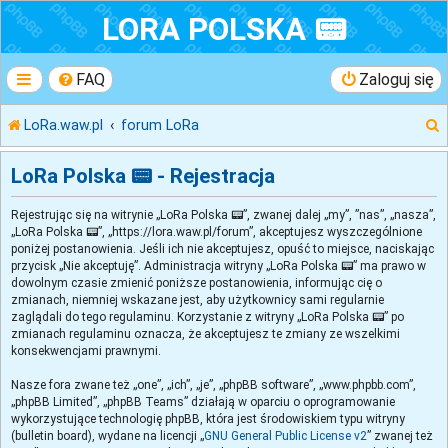
LORA POLSKA 📟
FAQ
Zaloguj się
LoRa.waw.pl
forum LoRa
LoRa Polska 📟 - Rejestracja
Rejestrując się na witrynie „LoRa Polska 📟”, zwanej dalej „my”, ”nas”, „nasza”,
k
„LoRa Polska 📟”, „https://lora.waw.pl/forum”, akceptujesz wyszczególnione
poniżej postanowienia. Jeśli ich nie akceptujesz, opuść to miejsce, naciskając
przycisk „Nie akceptuję”. Administracja witryny „LoRa Polska 📟” ma prawo w
j
dowolnym czasie zmienić poniższe postanowienia, informując cię o
zmianach, niemniej wskazane jest, aby użytkownicy sami regularnie
zaglądali do tego regulaminu. Korzystanie z witryny „LoRa Polska 📟” po
zmianach regulaminu oznacza, że akceptujesz te zmiany ze wszelkimi
konsekwencjami prawnymi.
Nasze fora zwane też „one”, „ich”, „je”, „phpBB software”, „www.phpbb.com”,
„phpBB Limited”, „phpBB Teams” działają w oparciu o oprogramowanie
wykorzystujące technologię phpBB, która jest środowiskiem typu witryny
(bulletin board), wydane na licencji „
GNU General Public License v2
” zwanej też