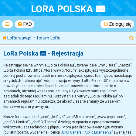
LORA POLSKA 📟
FAQ
Zaloguj się
LoRa.waw.pl
forum LoRa
LoRa Polska 📟 - Rejestracja
Rejestrując się na witrynie „LoRa Polska 📟”, zwanej dalej „my”, ”nas”, „nasza”,
k
„LoRa Polska 📟”, „https://lora.waw.pl/forum”, akceptujesz wyszczególnione
poniżej postanowienia. Jeśli ich nie akceptujesz, opuść to miejsce, naciskając
przycisk „Nie akceptuję”. Administracja witryny „LoRa Polska 📟” ma prawo w
j
dowolnym czasie zmienić poniższe postanowienia, informując cię o
zmianach, niemniej wskazane jest, aby użytkownicy sami regularnie
zaglądali do tego regulaminu. Korzystanie z witryny „LoRa Polska 📟” po
zmianach regulaminu oznacza, że akceptujesz te zmiany ze wszelkimi
konsekwencjami prawnymi.
Nasze fora zwane też „one”, „ich”, „je”, „phpBB software”, „www.phpbb.com”,
„phpBB Limited”, „phpBB Teams” działają w oparciu o oprogramowanie
wykorzystujące technologię phpBB, która jest środowiskiem typu witryny
(bulletin board), wydane na licencji „
GNU General Public License v2
” zwanej też