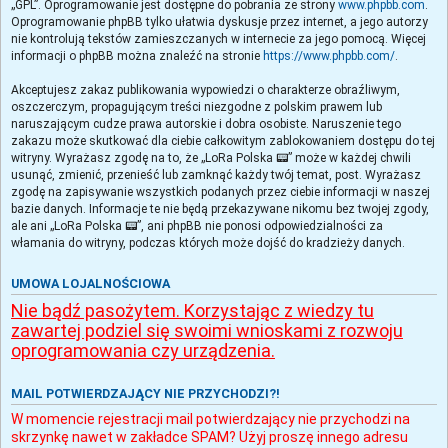
„GPL”. Oprogramowanie jest dostępne do pobrania ze strony
www.phpbb.com
.
Oprogramowanie phpBB tylko ułatwia dyskusje przez internet, a jego autorzy
nie kontrolują tekstów zamieszczanych w internecie za jego pomocą. Więcej
informacji o phpBB można znaleźć na stronie
https://www.phpbb.com/
.
Akceptujesz zakaz publikowania wypowiedzi o charakterze obraźliwym,
oszczerczym, propagującym treści niezgodne z polskim prawem lub
naruszającym cudze prawa autorskie i dobra osobiste. Naruszenie tego
zakazu może skutkować dla ciebie całkowitym zablokowaniem dostępu do tej
witryny. Wyrażasz zgodę na to, że „LoRa Polska 📟” może w każdej chwili
usunąć, zmienić, przenieść lub zamknąć każdy twój temat, post. Wyrażasz
zgodę na zapisywanie wszystkich podanych przez ciebie informacji w naszej
bazie danych. Informacje te nie będą przekazywane nikomu bez twojej zgody,
ale ani „LoRa Polska 📟”, ani phpBB nie ponosi odpowiedzialności za
włamania do witryny, podczas których może dojść do kradzieży danych.
UMOWA LOJALNOŚCIOWA
Nie bądź pasożytem. Korzystając z wiedzy tu
zawartej podziel się swoimi wnioskami z rozwoju
oprogramowania czy urządzenia.
MAIL POTWIERDZAJĄCY NIE PRZYCHODZI?!
W momencie rejestracji mail potwierdzający nie przychodzi na
skrzynkę nawet w zakładce SPAM? Użyj proszę innego adresu