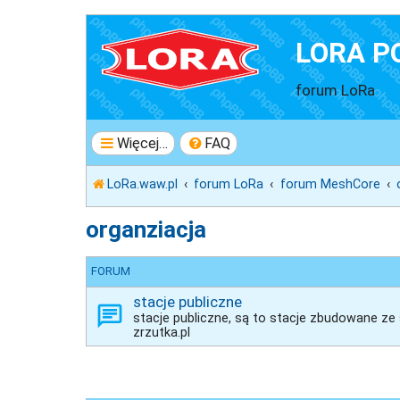
LORA P
forum LoRa
Więcej…
FAQ
LoRa.waw.pl
forum LoRa
forum MeshCore
organziacja
FORUM
stacje publiczne
stacje publiczne, są to stacje zbudowane ze
zrzutka.pl