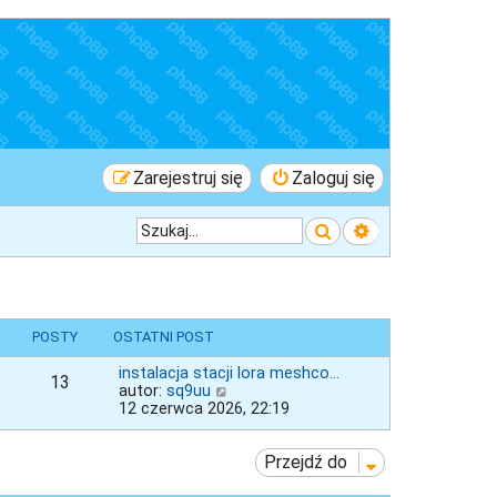
Zarejestruj się
Zaloguj się
Szukaj
Wyszukiwanie 
POSTY
OSTATNI POST
instalacja stacji lora meshco…
13
W
autor:
sq9uu
y
12 czerwca 2026, 22:19
ś
w
i
Przejdź do
e
t