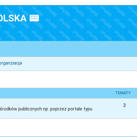
OLSKA 📟
organziacja
TEMATY
3
 środków publicznych np. poprzez portale typu