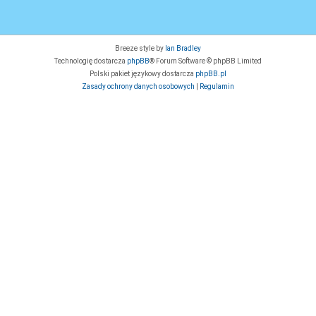
Breeze style by
Ian Bradley
Technologię dostarcza
phpBB
® Forum Software © phpBB Limited
Polski pakiet językowy dostarcza
phpBB.pl
Zasady ochrony danych osobowych
|
Regulamin