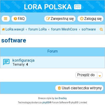
LORA POLSKA 📟
FAQ
Zarejestruj się
Zaloguj się
LoRa.waw.pl
forum LoRa
forum MeshCore
software
software
k
Forum
konfiguracja
Tematy:
4
j
Przejdź do
Usuń ciasteczka witryny
Breeze style by
Ian Bradley
Technologię dostarcza
phpBB
® Forum Software © phpBB Limited