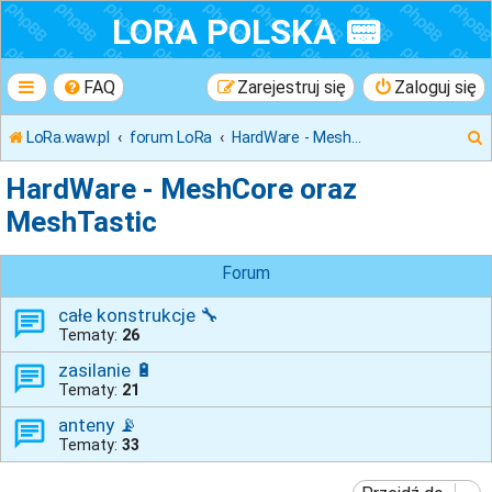
LORA POLSKA 📟
FAQ
Zarejestruj się
Zaloguj się
LoRa.waw.pl
forum LoRa
HardWare - MeshCore oraz MeshTastic
HardWare - MeshCore oraz
MeshTastic
k
Forum
j
całe konstrukcje 🔧
Tematy:
26
zasilanie 🔋
Tematy:
21
anteny 📡
Tematy:
33