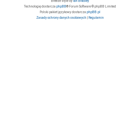
Breeze style by
Ian Bradley
Technologię dostarcza
phpBB
® Forum Software © phpBB Limited
Polski pakiet językowy dostarcza
phpBB.pl
Zasady ochrony danych osobowych
|
Regulamin