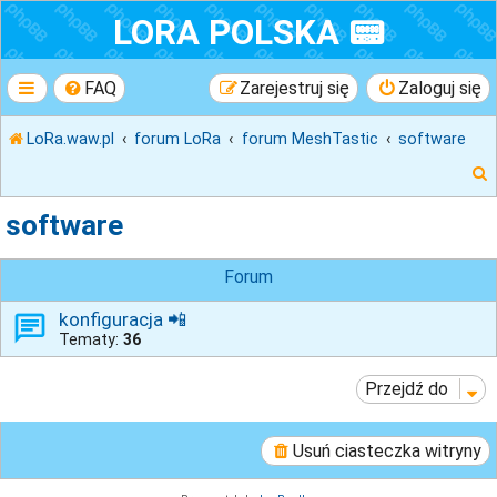
LORA POLSKA 📟
FAQ
Zarejestruj się
Zaloguj się
LoRa.waw.pl
forum LoRa
forum MeshTastic
software
software
k
Forum
konfiguracja 📲
Tematy:
36
j
Przejdź do
Usuń ciasteczka witryny