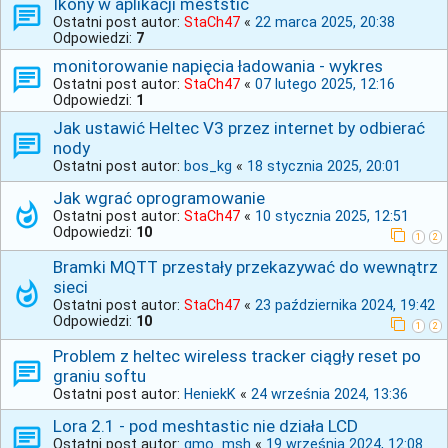
Ikony w aplikacji meststic
Ostatni post autor:
StaCh47
«
22 marca 2025, 20:38
Odpowiedzi:
7
monitorowanie napięcia ładowania - wykres
Ostatni post autor:
StaCh47
«
07 lutego 2025, 12:16
Odpowiedzi:
1
Jak ustawić Heltec V3 przez internet by odbierać
nody
Ostatni post autor:
bos_kg
«
18 stycznia 2025, 20:01
Jak wgrać oprogramowanie
Ostatni post autor:
StaCh47
«
10 stycznia 2025, 12:51
Odpowiedzi:
10
1
2
Bramki MQTT przestały przekazywać do wewnątrz
sieci
Ostatni post autor:
StaCh47
«
23 października 2024, 19:42
Odpowiedzi:
10
1
2
Problem z heltec wireless tracker ciągły reset po
graniu softu
Ostatni post autor:
HeniekK
«
24 września 2024, 13:36
Lora 2.1 - pod meshtastic nie działa LCD
Ostatni post autor:
gmo_msh
«
19 września 2024, 12:08