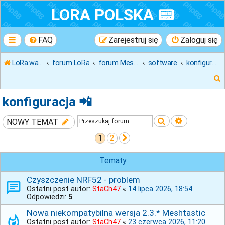
LORA POLSKA 📟
FAQ
Zarejestruj się
Zaloguj się
LoRa.waw.pl
forum LoRa
forum MeshTastic
software
konfiguracja 📲
konfiguracja 📲
Szukaj
Wyszukiwa
NOWY TEMAT
k
1
2
Następna
j
Tematy
Czyszczenie NRF52 - problem
Ostatni post autor:
StaCh47
«
14 lipca 2026, 18:54
Odpowiedzi:
5
Nowa niekompatybilna wersja 2.3.* Meshtastic
Ostatni post autor:
StaCh47
«
23 czerwca 2026, 11:20