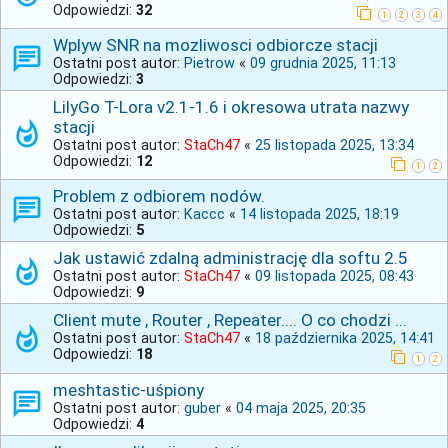
Odpowiedzi:
32
1
2
3
4
Wplyw SNR na mozliwosci odbiorcze stacji
Ostatni post autor:
Pietrow
«
09 grudnia 2025, 11:13
Odpowiedzi:
3
LilyGo T-Lora v2.1-1.6 i okresowa utrata nazwy
stacji
Ostatni post autor:
StaCh47
«
25 listopada 2025, 13:34
Odpowiedzi:
12
1
2
Problem z odbiorem nodów.
Ostatni post autor:
Kaccc
«
14 listopada 2025, 18:19
Odpowiedzi:
5
Jak ustawić zdalną administrację dla softu 2.5
Ostatni post autor:
StaCh47
«
09 listopada 2025, 08:43
Odpowiedzi:
9
Client mute , Router , Repeater.... O co chodzi ...
Ostatni post autor:
StaCh47
«
18 października 2025, 14:41
Odpowiedzi:
18
1
2
meshtastic-uśpiony
Ostatni post autor:
guber
«
04 maja 2025, 20:35
Odpowiedzi:
4