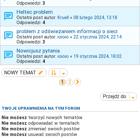
Odpowiedzi:
3
Heltec problem.
Ostatni post autor:
Kruell
«
08 lutego 2024, 13:18
Odpowiedzi:
4
problem z odświeżaniem informacji o sieci
Ostatni post autor:
ioioio
«
22 stycznia 2024, 22:14
Odpowiedzi:
3
Nowicjusz pytania.
Ostatni post autor:
ioioio
«
19 stycznia 2024, 18:02
Odpowiedzi:
4
NOWY TEMAT
1
2
Następna
Przejdź do
TWOJE UPRAWNIENIA NA TYM FORUM
Nie możesz
tworzyć nowych tematów
Nie możesz
odpowiadać w tematach
Nie możesz
zmieniać swoich postów
Nie możesz
usuwać swoich postów