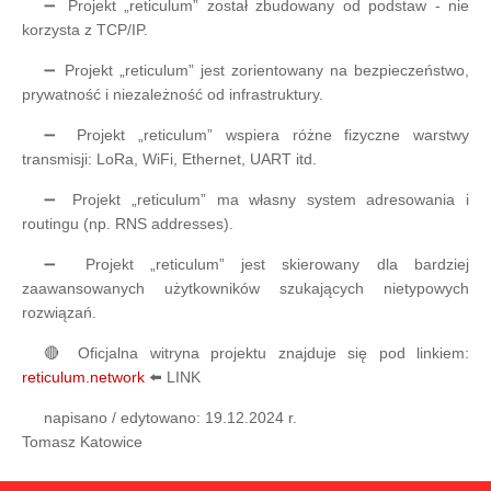
➖ Projekt „reticulum” został zbudowany od podstaw - nie
korzysta z TCP/IP.
➖ Projekt „reticulum” jest zorientowany na bezpieczeństwo,
prywatność i niezależność od infrastruktury.
➖ Projekt „reticulum” wspiera różne fizyczne warstwy
transmisji: LoRa, WiFi, Ethernet, UART itd.
➖ Projekt „reticulum” ma własny system adresowania i
routingu (np. RNS addresses).
➖ Projekt „reticulum” jest skierowany dla bardziej
zaawansowanych użytkowników szukających nietypowych
rozwiązań.
🔴 Oficjalna witryna projektu znajduje się pod linkiem:
reticulum.network
⬅️ LINK
napisano / edytowano: 19.12.2024 r.
Tomasz Katowice