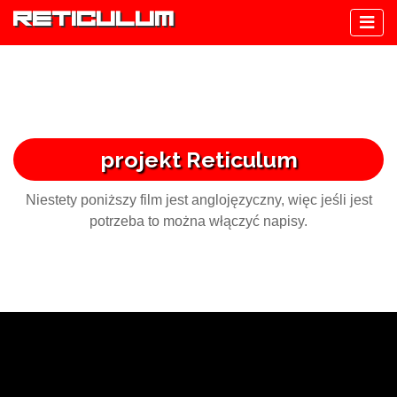
reticulum
projekt Reticulum
Niestety poniższy film jest anglojęzyczny, więc jeśli jest
potrzeba to można włączyć napisy.