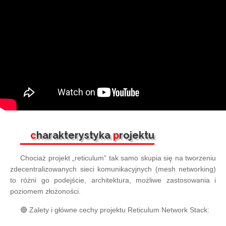
c
harakterystyka
p
rojektu
Chociaż projekt „reticulum” tak samo skupia się na tworzeniu
zdecentralizowanych sieci komunikacyjnych (mesh networking)
to różni go podejście, architektura, możliwe zastosowania i
poziomem złożoności.
🔴 Zalety i główne cechy projektu Reticulum Network Stack: